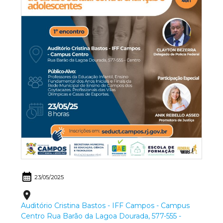
calendar_month
23/05/2025
place
Auditório Cristina Bastos - IFF Campos - Campus
Centro Rua Barão da Lagoa Dourada, 577-555 -