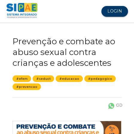
LOGIN
Prevenção e combate ao
abuso sexual contra
crianças e adolescentes
#efem
#seduct
#educacao
#pedagogico
#prevencao
link