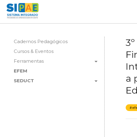
3º
Cadernos Pedagógicos
Cursos & Eventos
Fi
arrow_drop_down
Ferramentas
In
EFEM
a 
arrow_drop_down
SEDUCT
Ed
#ef