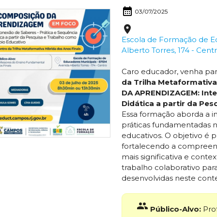
calendar_month
03/07/2025
place
Escola de Formação de Ed
Alberto Torres, 174 - Cent
Caro educador, venha par
da Trilha Metaformativ
DA APRENDIZAGEM: Inter
Didática a partir da Pe
Essa formação aborda a i
práticas fundamentadas n
educativos. O objetivo é
fortalecendo a compreen
mais significativa e cont
trabalho colaborativo para
desenvolvidas neste conte
group
Público-Alvo:
Pro