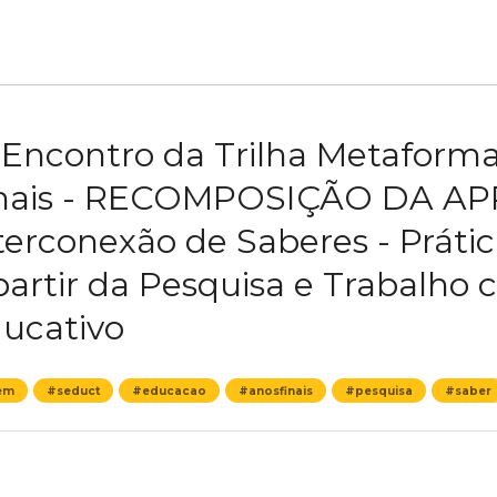
 Encontro da Trilha Metaforma
nais - RECOMPOSIÇÃO DA A
terconexão de Saberes - Práti
partir da Pesquisa e Trabalho 
ucativo
em
#seduct
#educacao
#anosfinais
#pesquisa
#saber