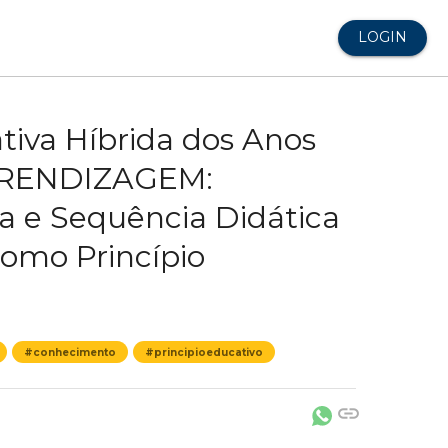
LOGIN
tiva Híbrida dos Anos
PRENDIZAGEM:
ca e Sequência Didática
como Princípio
#conhecimento
#principioeducativo
link