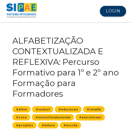
LOGIN
ALFABETIZAÇÃO
CONTEXTUALIZADA E
REFLEXIVA: Percurso
Formativo para 1º e 2º ano
Formação para
Formadores
#efem
#seduct
#educacao
#renalfa
#cnca
#ensinofundamental
#anosiniciais
#projetos
#leitura
#escrita