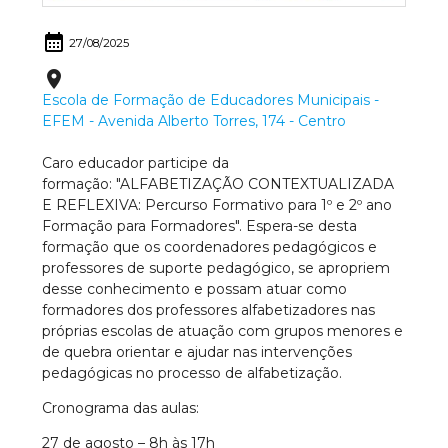
calendar_month
27/08/2025
place
Escola de Formação de Educadores Municipais -
EFEM - Avenida Alberto Torres, 174 - Centro
Caro educador participe da
formação:
"ALFABETIZAÇÃO CONTEXTUALIZADA
E REFLEXIVA: Percurso Formativo para 1º e 2º ano
Formação para Formadores".
Espera-se desta
formação que os coordenadores pedagógicos e
professores de suporte pedagógico, se apropriem
desse conhecimento e possam atuar como
formadores dos professores alfabetizadores nas
próprias escolas de atuação com grupos menores e
de quebra orientar e ajudar nas intervenções
pedagógicas no processo de alfabetização.
Cronograma das aulas:
27 de agosto – 8h às 17h