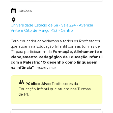
calendar_month
12/08/2025
place
Universidade Estácio de Sá - Sala 224 - Avenida
Vinte e Oito de Março, 423 - Centro
Caro educador convidamos a todos os Professores
que atuam na Educação Infantil com as turmas de
P1 para participarem da
Formação, Alinhamento e
Planejamento Pedagógico da Educação Infantil
com a Palestra: "O desenho como linguagem
na infância"
. Inscreva-se!
group
Público-Alvo:
Professores da
Educação Infantil que atuam nas Turmas
de P1.