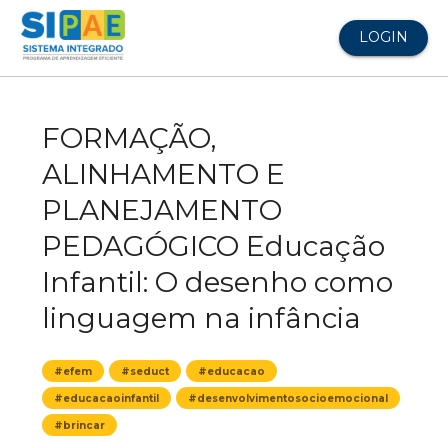
LOGIN
FORMAÇÃO,
ALINHAMENTO E
PLANEJAMENTO
PEDAGÓGICO Educação
Infantil: O desenho como
linguagem na infância
#efem
#seduct
#educacao
#educacaoinfantil
#desenvolvimentosocioemocional
#brincar