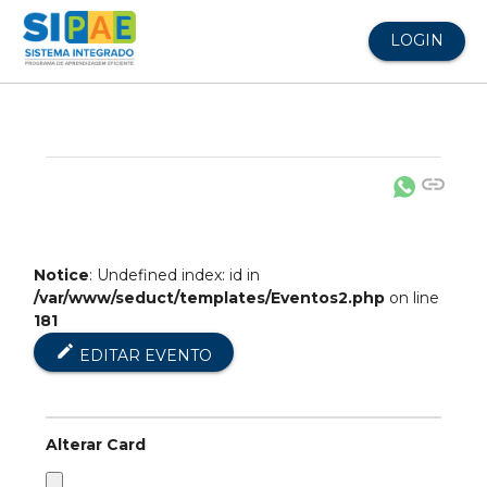
LOGIN
link
Notice
: Undefined index: id in
/var/www/seduct/templates/Eventos2.php
on line
181
edit
EDITAR EVENTO
Alterar Card