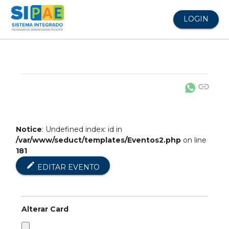
LOGIN
link
Notice
: Undefined index: id in
/var/www/seduct/templates/Eventos2.php
on line
181
edit
EDITAR EVENTO
Alterar Card