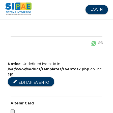
LOGIN
link
Notice
: Undefined index: id in
/var/www/seduct/templates/Eventos2.php
on line
181
edit
EDITAR EVENTO
Alterar Card