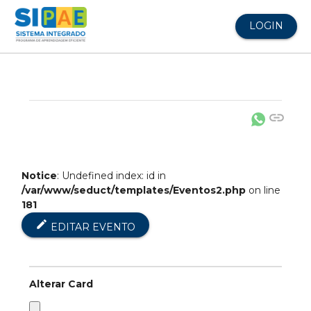
LOGIN
link
Notice
: Undefined index: id in
/var/www/seduct/templates/Eventos2.php
on line
181
edit
EDITAR EVENTO
Alterar Card