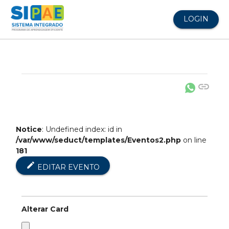
LOGIN
link
Notice
: Undefined index: id in
/var/www/seduct/templates/Eventos2.php
on line
181
edit
EDITAR EVENTO
Alterar Card