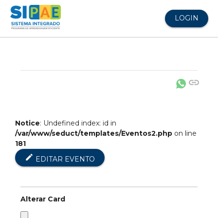
LOGIN
link
Notice
: Undefined index: id in
/var/www/seduct/templates/Eventos2.php
on line
181
edit
EDITAR EVENTO
Alterar Card