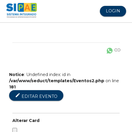
LOGIN
link
Notice
: Undefined index: id in
/var/www/seduct/templates/Eventos2.php
on line
181
edit
EDITAR EVENTO
Alterar Card