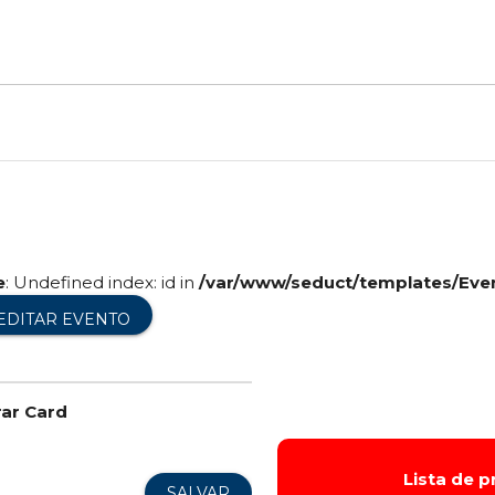
e
: Undefined index: id in
/var/www/seduct/templates/Eve
EDITAR EVENTO
rar Card
Lista de 