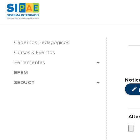
Cadernos Pedagógicos
Cursos & Eventos
arrow_drop_down
Ferramentas
EFEM
Notic
arrow_drop_down
SEDUCT
edit
Alte