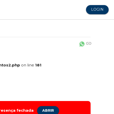
LOGIN
link
ntos2.php
on line
181
presença fechada
ABRIR