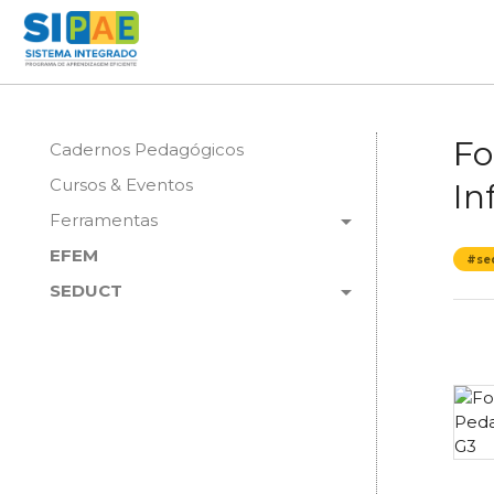
Fo
Cadernos Pedagógicos
Cursos & Eventos
In
arrow_drop_down
Ferramentas
EFEM
#se
arrow_drop_down
SEDUCT