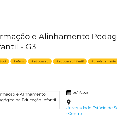
rmação e Alinhamento Pedag
fantil - G3
duct
#efem
#educacao
#educacaoinfantil
#pre-letramento
calendar_month
05/11/2025
place
Universidade Estácio de Sá
- Centro