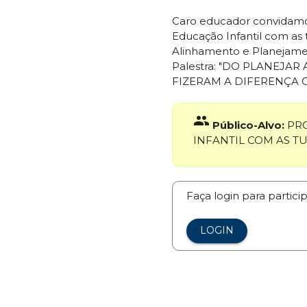
Caro educador convidamo
Educação Infantil com as
Alinhamento e Planejame
Palestra: "DO PLANEJA
FIZERAM A DIFERENÇA CO
group
Público-Alvo:
PRO
INFANTIL COM AS T
Faça login para partici
LOGIN