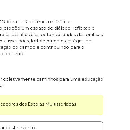
ficina 1 – Resistência e Práticas
ão propõe um espaço de diálogo, reflexão e
e os desafios e as potencialidades das práticas
ultisseriadas, fortalecendo estratégias de
ucação do campo e contribuindo para o
ho docente.
uir coletivamente caminhos para uma educação
a!
adores das Escolas Multisseriadas
par deste evento.