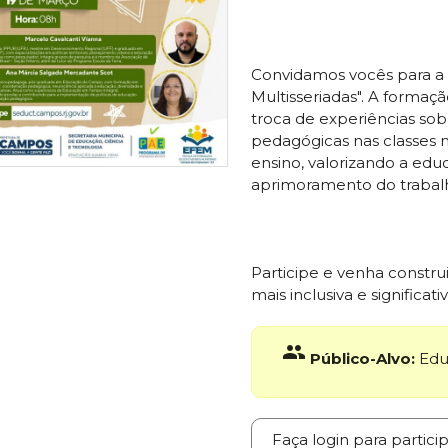
Convidamos vocês para a "O
Multisseriadas". A formaç
troca de experiências sobr
pedagógicas nas classes m
ensino, valorizando a ed
aprimoramento do trabal
Participe e venha constr
mais inclusiva e significativ
group
Público-Alvo:
Educ
Faça login para partici