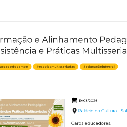
rmação e Alinhamento Pedagóg
sistência e Práticas Multisseri
ucacaodocampo
#escolasmultisseriadas
#educaçãointegral
calendar_month
19/03/2026
place
Palácio da Cultura - Sa
Caros educadores,