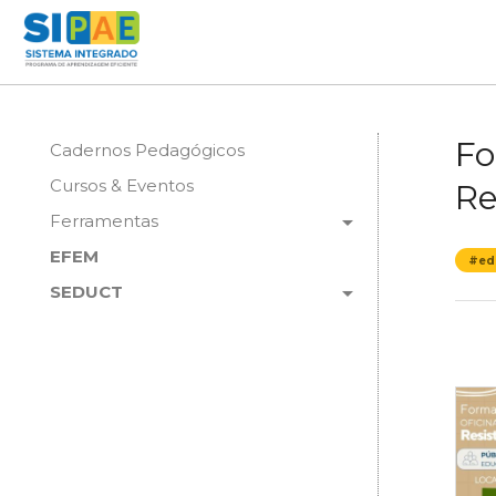
Fo
Cadernos Pedagógicos
Cursos & Eventos
Re
arrow_drop_down
Ferramentas
EFEM
#ed
arrow_drop_down
SEDUCT