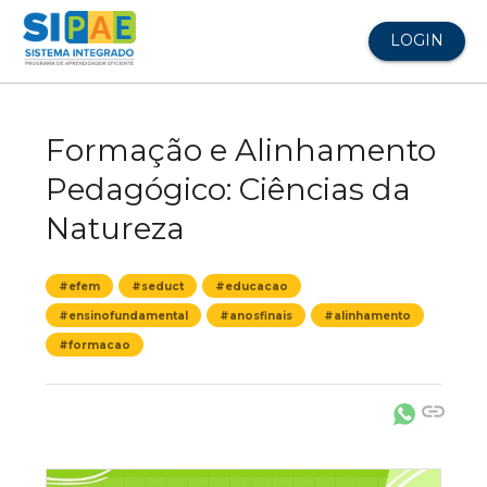
LOGIN
Formação e Alinhamento
Pedagógico: Ciências da
Natureza
#efem
#seduct
#educacao
#ensinofundamental
#anosfinais
#alinhamento
#formacao
link