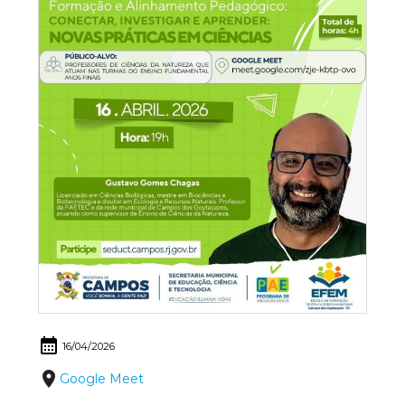
calendar_month
16/04/2026
place
Google Meet