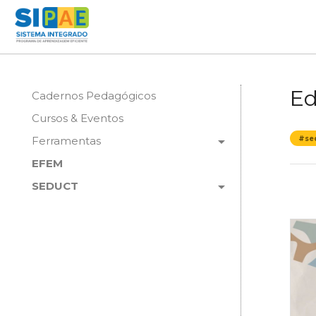
Ed
Cadernos Pedagógicos
Cursos & Eventos
arrow_drop_down
Ferramentas
#se
EFEM
arrow_drop_down
SEDUCT