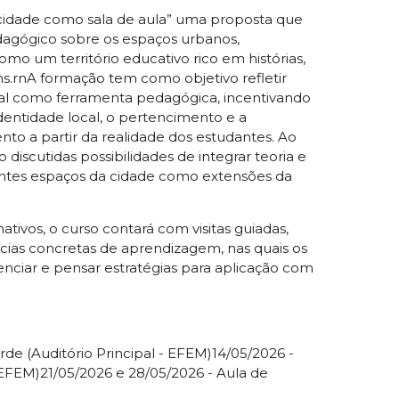
cidade como sala de aula”
uma proposta que
dagógico sobre os espaços urbanos,
o um território educativo rico em histórias,
.rnA formação tem como objetivo refletir
ral como ferramenta pedagógica, incentivando
identidade local, o pertencimento e a
to a partir da realidade dos estudantes. Ao
 discutidas possibilidades de integrar teoria e
rentes espaços da cidade como extensões da
ivos, o curso contará com visitas guiadas,
ias concretas de aprendizagem, nas quais os
enciar e pensar estratégias para aplicação com
de (Auditório Principal - EFEM)14/05/2026 -
 EFEM)21/05/2026 e 28/05/2026 - Aula de