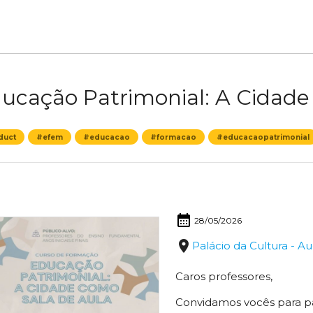
ucação Patrimonial: A Cidade
duct
#efem
#educacao
#formacao
#educacaopatrimonial
calendar_month
28/05/2026
place
Palácio da Cultura - Au
Caros professores,
Convidamos vocês para p