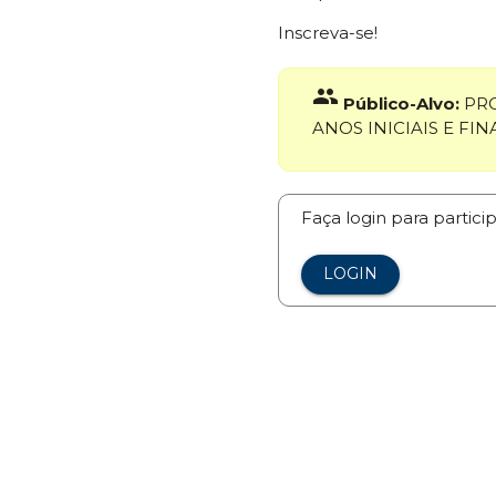
Inscreva-se!
group
Público-Alvo:
PRO
ANOS INICIAIS E FIN
Faça login para partici
LOGIN