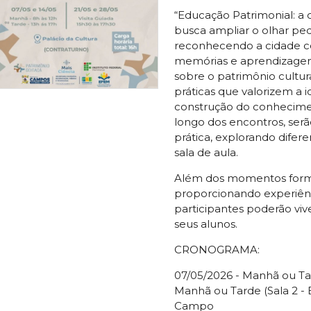
“Educação Patrimonial: a 
busca ampliar o olhar pe
reconhecendo a cidade com
memórias e aprendizagens
sobre o patrimônio cultu
práticas que valorizem a 
construção do conhecimen
longo dos encontros, serão
prática, explorando dife
sala de aula.
Além dos momentos format
proporcionando experiênc
participantes poderão viv
seus alunos.
CRONOGRAMA:
07/05/2026 - Manhã ou Tar
Manhã ou Tarde (Sala 2 -
Campo