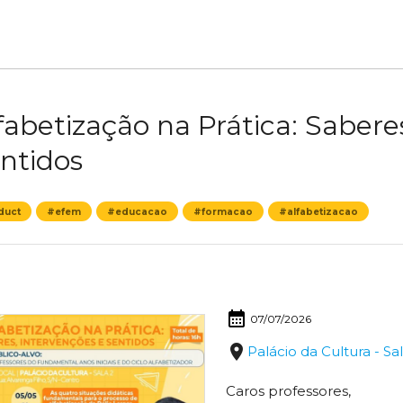
fabetização na Prática: Sabere
ntidos
duct
#efem
#educacao
#formacao
#alfabetizacao
calendar_month
07/07/2026
place
Palácio da Cultura - Sa
Caros professores,