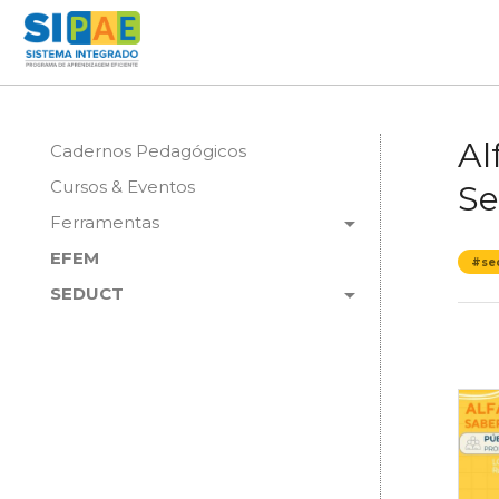
Al
Cadernos Pedagógicos
Cursos & Eventos
Se
arrow_drop_down
Ferramentas
EFEM
#se
arrow_drop_down
SEDUCT