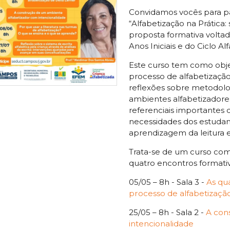
Convidamos vocês para p
“Alfabetização na Prática:
proposta formativa volta
Anos Iniciais e do Ciclo Al
Este curso tem como objet
processo de alfabetização,
reflexões sobre metodolog
ambientes alfabetizadores
referenciais importantes
necessidades dos estudant
aprendizagem da leitura e 
Trata-se de um curso com 
quatro encontros formativ
05/05 – 8h - Sala 3 -
As qu
processo de alfabetizaçã
25/05 – 8h - Sala 2 -
A con
intencionalidade