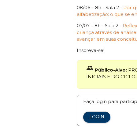
08/06 – 8h - Sala 2 -
Por q
alfabetização: o que se e
07/07 – 8h - Sala 2 -
Reflex
criança através de análise
avançar em suas conceitu
Inscreva-se!
group
Público-Alvo:
PRO
INICIAIS E DO CICL
Faça login para partici
LOGIN