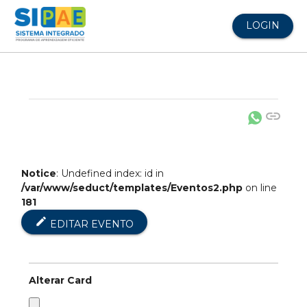
LOGIN
link
Notice
: Undefined index: id in
/var/www/seduct/templates/Eventos2.php
on line
181
edit
EDITAR EVENTO
Alterar Card