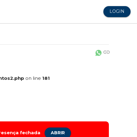
LOGIN
link
ntos2.php
on line
181
presença fechada
ABRIR