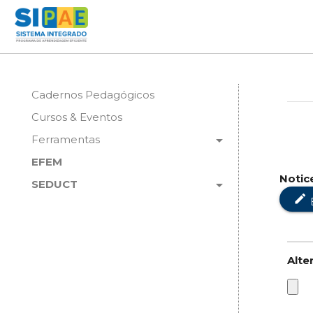
Cadernos Pedagógicos
Cursos & Eventos
arrow_drop_down
Ferramentas
EFEM
Notic
arrow_drop_down
SEDUCT
edit
Alte