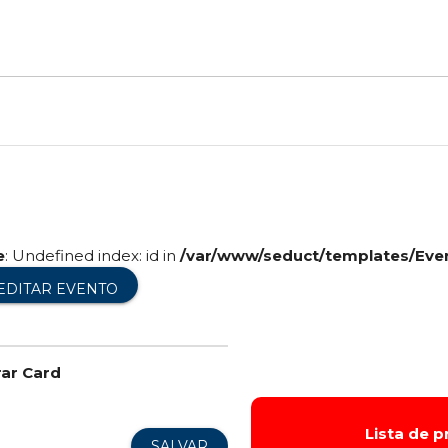
e
: Undefined index: id in
/var/www/seduct/templates/Eve
EDITAR EVENTO
rar Card
Lista de 