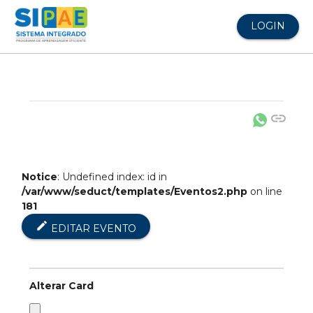
LOGIN
link
Notice
: Undefined index: id in
/var/www/seduct/templates/Eventos2.php
on line
181
edit
EDITAR EVENTO
Alterar Card