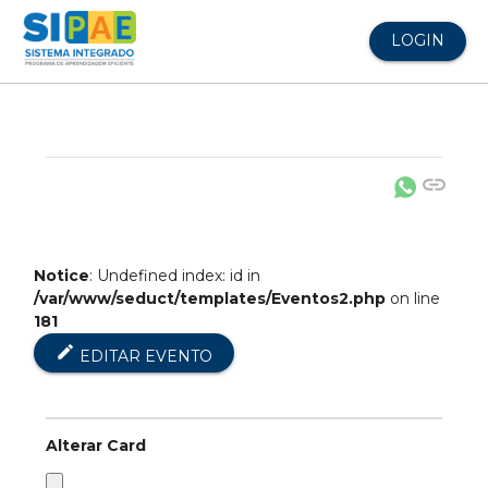
LOGIN
link
Notice
: Undefined index: id in
/var/www/seduct/templates/Eventos2.php
on line
181
edit
EDITAR EVENTO
Alterar Card