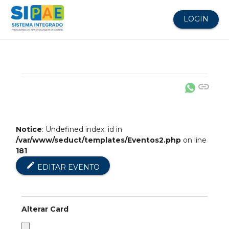
LOGIN
link
Notice
: Undefined index: id in
/var/www/seduct/templates/Eventos2.php
on line
181
edit
EDITAR EVENTO
Alterar Card