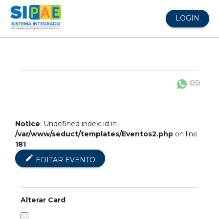
LOGIN
link
Notice
: Undefined index: id in
/var/www/seduct/templates/Eventos2.php
on line
181
edit
EDITAR EVENTO
Alterar Card