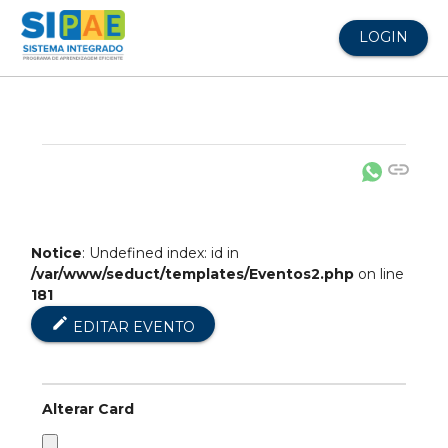
LOGIN
link
Notice
: Undefined index: id in
/var/www/seduct/templates/Eventos2.php
on line
181
edit
EDITAR EVENTO
Alterar Card