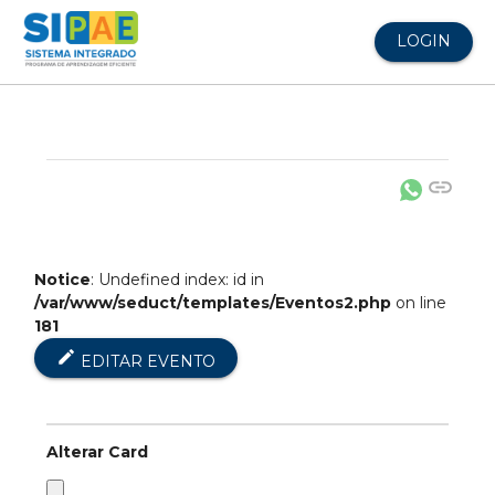
LOGIN
link
Notice
: Undefined index: id in
/var/www/seduct/templates/Eventos2.php
on line
181
edit
EDITAR EVENTO
Alterar Card