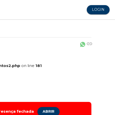
LOGIN
link
ntos2.php
on line
181
presença fechada
ABRIR