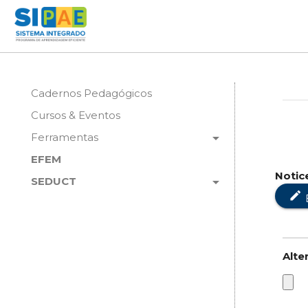
Cadernos Pedagógicos
Cursos & Eventos
arrow_drop_down
Ferramentas
EFEM
Notic
arrow_drop_down
SEDUCT
edit
Alte