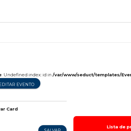
e
: Undefined index: id in
/var/www/seduct/templates/Eve
EDITAR EVENTO
rar Card
Lista de 