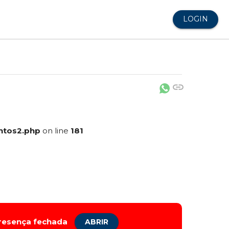
LOGIN
link
ntos2.php
on line
181
presença fechada
ABRIR