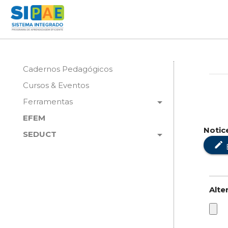
Cadernos Pedagógicos
Cursos & Eventos
arrow_drop_down
Ferramentas
EFEM
Notic
arrow_drop_down
SEDUCT
edit
Alte