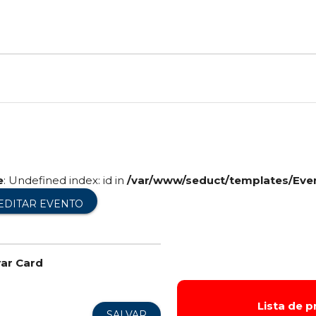
e
: Undefined index: id in
/var/www/seduct/templates/Eve
EDITAR EVENTO
rar Card
Lista de 