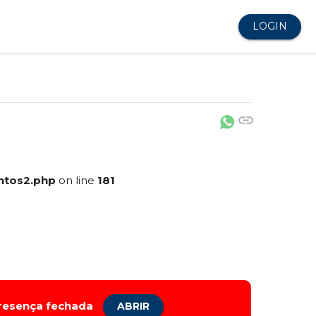
LOGIN
link
ntos2.php
on line
181
presença fechada
ABRIR