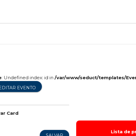
e
: Undefined index: id in
/var/www/seduct/templates/Eve
EDITAR EVENTO
rar Card
Lista de 