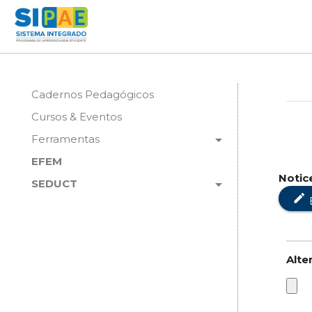
Cadernos Pedagógicos
Cursos & Eventos
arrow_drop_down
Ferramentas
EFEM
Notic
arrow_drop_down
SEDUCT
edit
Alte