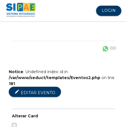
LOGIN
link
Notice
: Undefined index: id in
/var/www/seduct/templates/Eventos2.php
on line
181
edit
EDITAR EVENTO
Alterar Card