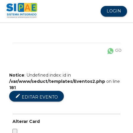
LOGIN
link
Notice
: Undefined index: id in
/var/www/seduct/templates/Eventos2.php
on line
181
edit
EDITAR EVENTO
Alterar Card