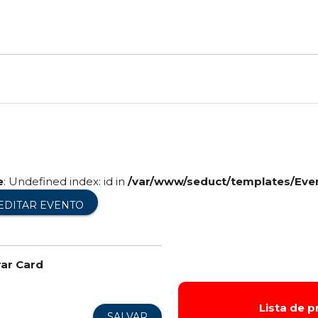
e
: Undefined index: id in
/var/www/seduct/templates/Eve
EDITAR EVENTO
rar Card
Lista de 