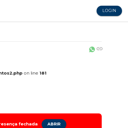
LOGIN
link
ntos2.php
on line
181
presença fechada
ABRIR