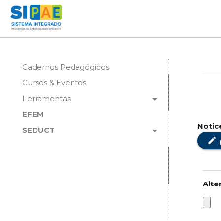
Cadernos Pedagógicos
Cursos & Eventos
arrow_drop_down
Ferramentas
EFEM
Notic
arrow_drop_down
SEDUCT
edit
Alte