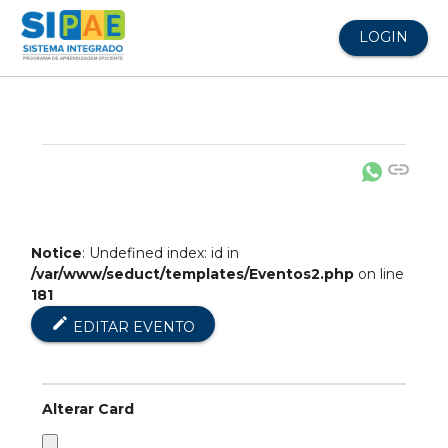
LOGIN
link
Notice
: Undefined index: id in
/var/www/seduct/templates/Eventos2.php
on line
181
edit
EDITAR EVENTO
Alterar Card