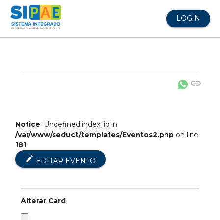
LOGIN
link
Notice
: Undefined index: id in
/var/www/seduct/templates/Eventos2.php
on line
181
edit
EDITAR EVENTO
Alterar Card