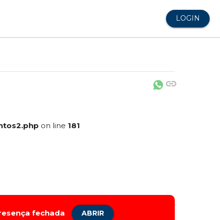
LOGIN
link
ntos2.php
on line
181
presença fechada
ABRIR