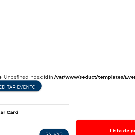
e
: Undefined index: id in
/var/www/seduct/templates/Eve
EDITAR EVENTO
rar Card
Lista de 