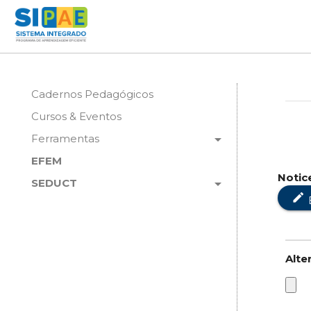
Cadernos Pedagógicos
Cursos & Eventos
arrow_drop_down
Ferramentas
EFEM
Notic
arrow_drop_down
SEDUCT
edit
Alte