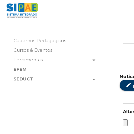
Cadernos Pedagógicos
Cursos & Eventos
arrow_drop_down
Ferramentas
EFEM
Notic
arrow_drop_down
SEDUCT
edit
Alte