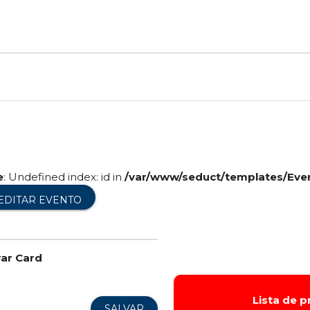
e
: Undefined index: id in
/var/www/seduct/templates/Eve
EDITAR EVENTO
rar Card
Lista de 