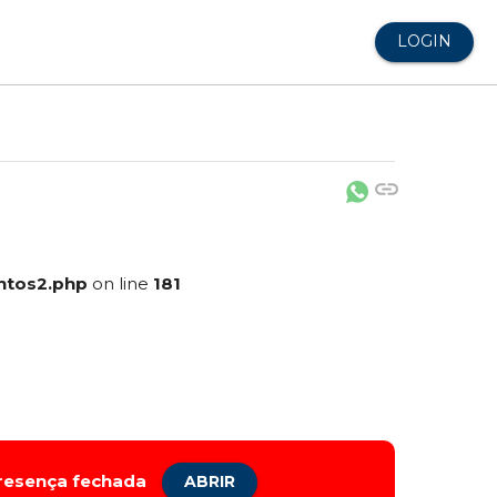
LOGIN
link
ntos2.php
on line
181
presença fechada
ABRIR