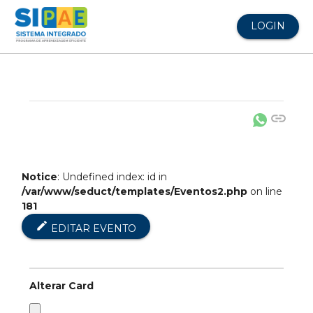
LOGIN
link
Notice
: Undefined index: id in
/var/www/seduct/templates/Eventos2.php
on line
181
edit
EDITAR EVENTO
Alterar Card