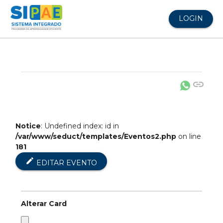
LOGIN
link
Notice
: Undefined index: id in
/var/www/seduct/templates/Eventos2.php
on line
181
edit
EDITAR EVENTO
Alterar Card