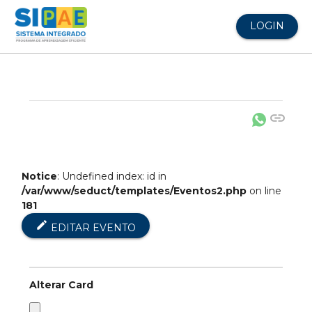
LOGIN
link
Notice
: Undefined index: id in
/var/www/seduct/templates/Eventos2.php
on line
181
edit
EDITAR EVENTO
Alterar Card