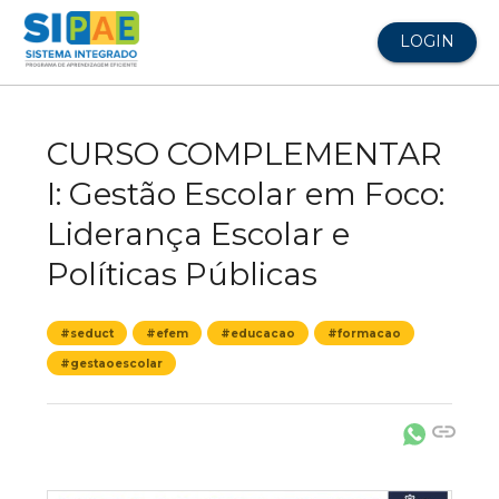
LOGIN
CURSO COMPLEMENTAR
I: Gestão Escolar em Foco:
Liderança Escolar e
Políticas Públicas
#seduct
#efem
#educacao
#formacao
#gestaoescolar
link