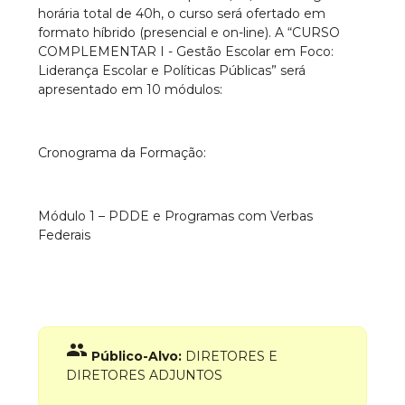
horária total de 40h, o curso será ofertado em
formato híbrido (presencial e on-line). A
“CURSO
COMPLEMENTAR I - Gestão Escolar em Foco:
Liderança Escolar e Políticas Públicas”
será
apresentado em 10 módulos:
Cronograma da Formação:
Módulo 1 – PDDE e Programas com Verbas
Federais
group
Público-Alvo:
DIRETORES E
DIRETORES ADJUNTOS