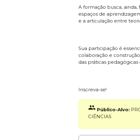
A formação busca, ainda, 
espaços de aprendizagem 
e a articulação entre teori
Sua participação é essen
colaboração e construção
das práticas pedagógicas
Inscreva-se!
group
Público-Alvo:
PRO
CIÊNCIAS