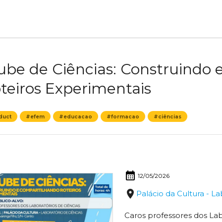
ube de Ciências: Construindo
teiros Experimentais
duct
#efem
#educacao
#formacao
#ciências
calendar_month
12/05/2026
place
Palácio da Cultura - La
Caros professores dos Lab