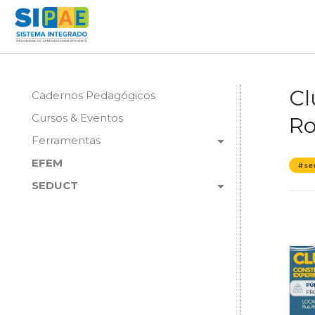
Cl
Cadernos Pedagógicos
Cursos & Eventos
Ro
arrow_drop_down
Ferramentas
EFEM
#se
arrow_drop_down
SEDUCT