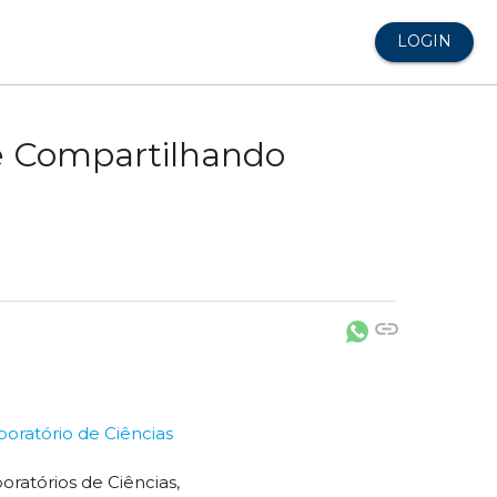
LOGIN
 e Compartilhando
link
boratório de Ciências
oratórios de Ciências,