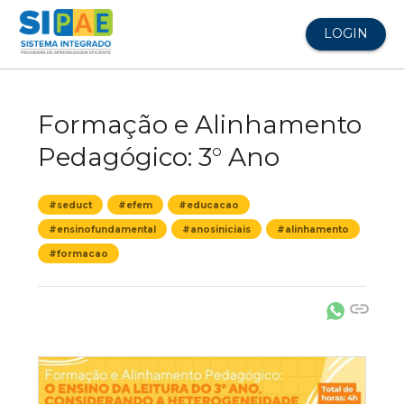
LOGIN
Formação e Alinhamento
Pedagógico: 3° Ano
#seduct
#efem
#educacao
#ensinofundamental
#anosiniciais
#alinhamento
#formacao
link