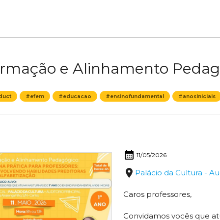
rmação e Alinhamento Pedagó
duct
#efem
#educacao
#ensinofundamental
#anosiniciais
calendar_month
11/05/2026
place
Palácio da Cultura - Au
Caros professores,
Convidamos vocês que atu