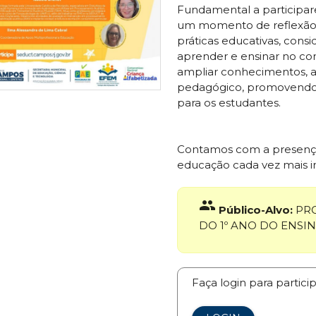
Fundamental a participa
um momento de reflexão, 
práticas educativas, cons
aprender e ensinar no co
ampliar conhecimentos, al
pedagógico, promovendo ex
para os estudantes.
Contamos com a presença 
educação cada vez mais in
group
Público-Alvo:
PRO
DO 1º ANO DO ENSI
Faça login para partici