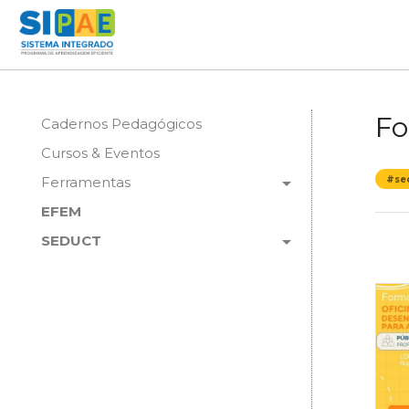
Fo
Cadernos Pedagógicos
Cursos & Eventos
arrow_drop_down
Ferramentas
#se
EFEM
arrow_drop_down
SEDUCT