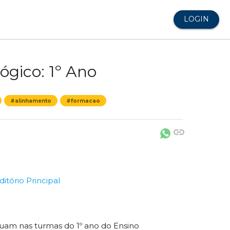
LOGIN
gico: 1º Ano
#alinhamento
#formacao
link
ditório Principal
am nas turmas do 1º ano do Ensino