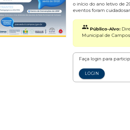
o início do ano letivo de 
eventos foram cuidadosa
group
Público-Alvo:
Dire
Municipal de Campos
Faça login para partici
LOGIN