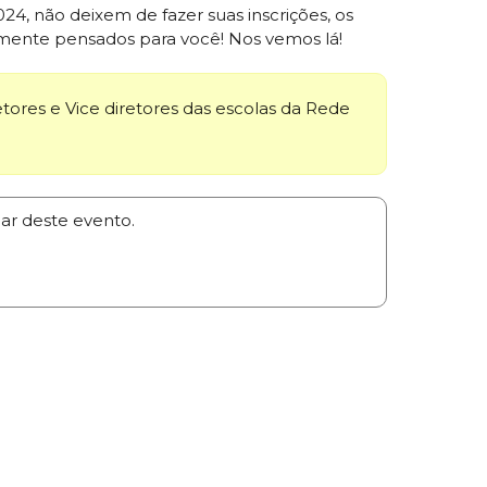
2024, não deixem de fazer suas inscrições, os
mente pensados para você! Nos vemos lá!
tores e Vice diretores das escolas da Rede
par deste evento.