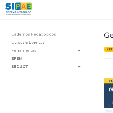
Ge
Cadernos Pedagógicos
Cursos & Eventos
arrow_drop_down
Ferramentas
#EF
EFEM
arrow_drop_down
SEDUCT