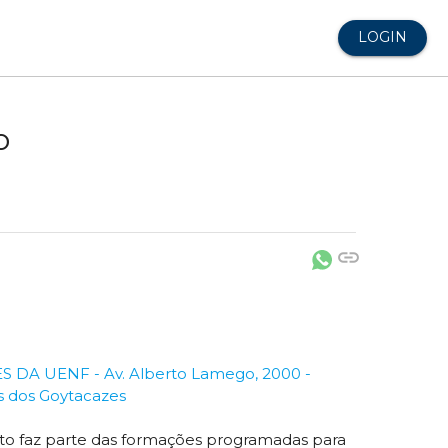
LOGIN
o
link
A UENF - Av. Alberto Lamego, 2000 -
s dos Goytacazes
to faz parte das formações programadas para