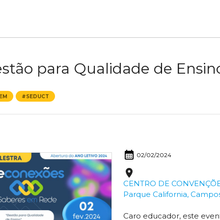
stão para Qualidade de Ensin
EM
#SEDUCT
calendar_month
02/02/2024
place
CENTRO DE CONVENÇÕES D
Parque California, Campo
Caro educador, este even