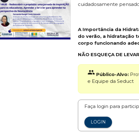
cuidadosamente pensados
A Importância da Hidrat
do verão, a hidratação 
corpo funcionando ade
NÃO ESQUEÇA DE LEVAR
group
Público-Alvo:
Prof
e Equipe da Seduct
Faça login para partici
LOGIN