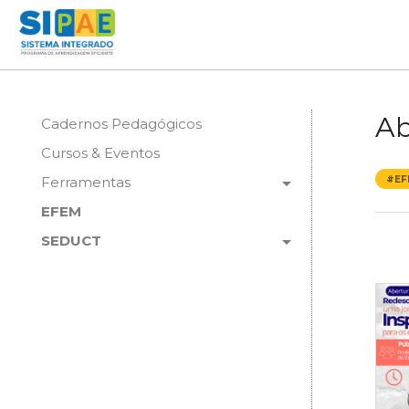
Ab
Cadernos Pedagógicos
Cursos & Eventos
arrow_drop_down
Ferramentas
#EF
EFEM
arrow_drop_down
SEDUCT