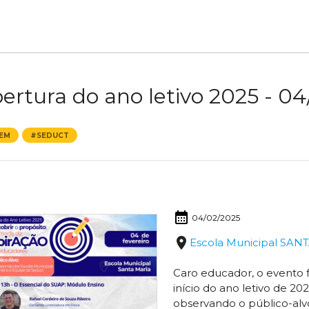
ertura do ano letivo 2025 - 04
EM
#SEDUCT
calendar_month
04/02/2025
place
Escola Municipal SAN
Caro educador, o evento 
início do ano letivo de 20
observando o público-alv