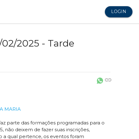
LOGIN
/02/2025 - Tarde
link
TA MARIA
faz parte das formações programadas para o
25, não deixem de fazer suas inscrições,
o a qual pertence, os eventos foram