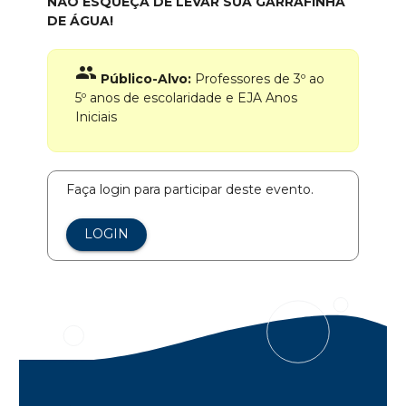
NÃO ESQUEÇA DE LEVAR SUA GARRAFINHA
DE ÁGUA!
group
Público-Alvo:
Professores de 3º ao
5º anos de escolaridade e EJA Anos
Iniciais
Faça login para participar deste evento.
LOGIN