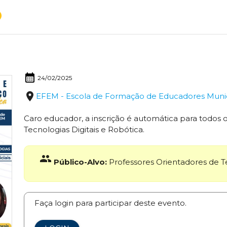
calendar_month
24/02/2025
place
EFEM - Escola de Formação de Educadores Municip
Caro educador, a inscrição é automática para todos 
Tecnologias Digitais e Robótica.
group
Público-Alvo:
Professores Orientadores de Te
Faça login para participar deste evento.