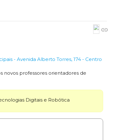
link
ais - Avenida Alberto Torres, 174 - Centro
os novos professores orientadores de
cnologias Digitais e Robótica