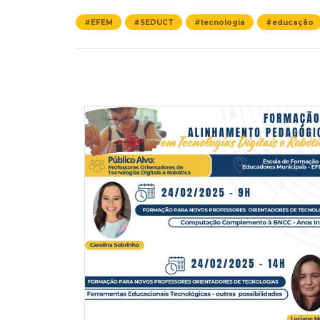
#EFEM
#SEDUCT
#tecnologia
#educação