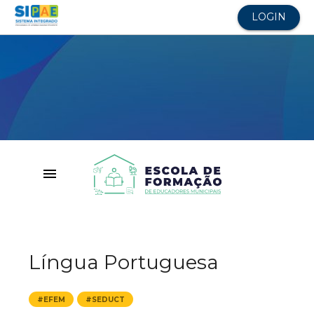
LOGIN
menu
Língua Portuguesa
#EFEM
#SEDUCT