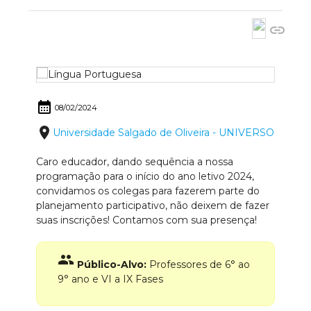
link
calendar_month
08/02/2024
place
Universidade Salgado de Oliveira - UNIVERSO
Caro educador, dando sequência a nossa
programação para o início do ano letivo 2024,
convidamos os colegas para fazerem parte do
planejamento participativo, não deixem de fazer
suas inscrições! Contamos com sua presença!
group
Público-Alvo:
Professores de 6° ao
9° ano e VI a IX Fases